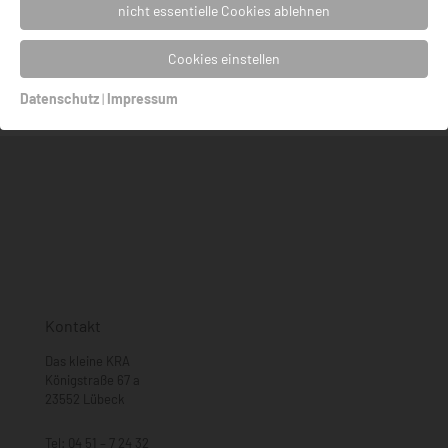
Kontakt
nicht essentielle Cookies ablehnen
Tel
04 51 - 7 24 32
info@daskleinekra.de
Cookies einstellen
Datenschutz
|
Impressum
Kontakt
Das kleine KRA
Königstraße 67 a
23552 Lübeck
Tel:
04 51 – 7 24 32