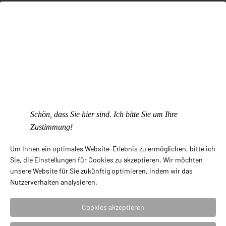
Uhren NOMOS
Uhren TRIWA Humanium, Ocean Plastic, Non Violence
Aktuelle Beiträge
Armreife von Claudia Hoppe
Schön, dass Sie hier sind. Ich bitte Sie um Ihre
Uhren – Präzision am Handgelenk
Zustimmung!
NIESSING Spannring
Um Ihnen ein optimales Website-Erlebnis zu ermöglichen, bitte ich
Sie, die Einstellungen für Cookies zu akzeptieren. Wir möchten
Trauringe
unsere Website für Sie zukünftig optimieren, indem wir das
Nutzerverhalten analysieren.
Kleine Diamantkunde
Cookies akzeptieren