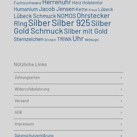
Herrenuhr
Herz
Holstentor
Fuchsschwanz
Jacob Jensen
Humanium
Kette
Lübeck
Kreuz
Ohrstecker
NOMOS
Lübeck Schmuck
Silber
Silber 925
Silber
Ring
Gold Schmuck
Silber mit Gold
Uhr
Sternzeichen
TRIWA
Stickpin
Weltkugel
Nützliche Links
Zahlungsarten
Widerrufsbelehrung
Versand
AGB
Impressum
Datenschutzerklärung