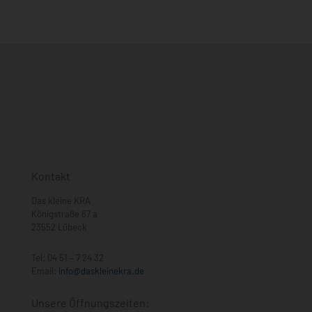
Kontakt
Das kleine KRA
Königstraße 67 a
23552 Lübeck
Tel:
04 51 – 7 24 32
Email:
info@daskleinekra.de
Unsere Öffnungszeiten: