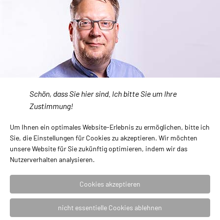
Anhänger
Armreife
Ketten
Lübeck Schmuck
Ohrstecker
Schön, dass Sie hier sind. Ich bitte Sie um Ihre
Ringe
Zustimmung!
Silber Gold Kollektion
Um Ihnen ein optimales Website-Erlebnis zu ermöglichen, bitte ich
Sternzeichen
Sie, die Einstellungen für Cookies zu akzeptieren. Wir möchten
unsere Website für Sie zukünftig optimieren, indem wir das
Stickpins
Nutzerverhalten analysieren.
Uhren Jacob Jensen
Cookies akzeptieren
Uhren NOMOS
nicht essentielle Cookies ablehnen
Uhren TRIWA Humanium, Ocean Plastic, Non Violence