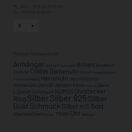
Mo. bis Fr.: 10:00 bis 18:00 Uhr
Sa.: 10:00 bis 15:00 Uhr
Produkt Schlagwörter
Anhänger
Brillant
Brodtener
Armreif
Automatik
Collier
Damenuhr
Steilufer
feingoldplatiert
Edelstahl
Herrenuhr
Herz
Holstentor
Fuchsschwanz
Jacob Jensen
Humanium
Kette
Lübeck
Kreuz
Ohrstecker
NOMOS
Lübeck Schmuck
Silber
Silber 925
Silber
Ring
Gold Schmuck
Silber mit Gold
Uhr
Sternzeichen
TRIWA
Stickpin
Weltkugel