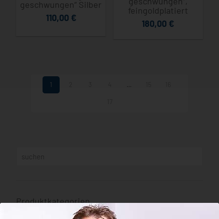
geschwungen“,
geschwungen“ Silber
feingoldplatiert
110,00
€
180,00
€
1
2
3
4
…
15
16
17
Produktkategorien