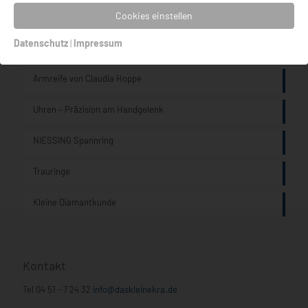
Cookies einstellen
Datenschutz
|
Impressum
Aktuelle Beiträge
Armreife von Claudia Hoppe
Uhren – Präzision am Handgelenk
NIESSING Spannring
Trauringe
Kleine Diamantkunde
Kontakt
Tel
04 51 - 7 24 32
info@daskleinekra.de