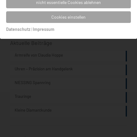
Uhren NOMOS
nicht essentielle Cookies ablehnen
Uhren TRIWA Humanium, Ocean Plastic, Non Violence
Cookies einstellen
Datenschutz
|
Impressum
Aktuelle Beiträge
Armreife von Claudia Hoppe
Uhren – Präzision am Handgelenk
NIESSING Spannring
Trauringe
Kleine Diamantkunde