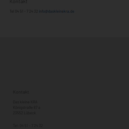
Kontakt
Tel
04 51 - 7 24 32
info@daskleinekra.de
Kontakt
Das kleine KRA
Königstraße 67 a
23552 Lübeck
Tel:
04 51 – 7 24 32