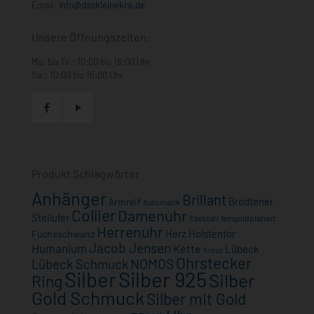
Email:
info@daskleinekra.de
Unsere Öffnungszeiten:
Mo. bis Fr.: 10:00 bis 18:00 Uhr
Sa.: 10:00 bis 15:00 Uhr
Produkt Schlagwörter
Anhänger
Brillant
Brodtener
Armreif
Automatik
Collier
Damenuhr
Steilufer
feingoldplatiert
Edelstahl
Herrenuhr
Herz
Holstentor
Fuchsschwanz
Jacob Jensen
Humanium
Kette
Lübeck
Kreuz
Ohrstecker
NOMOS
Lübeck Schmuck
Silber
Silber 925
Silber
Ring
Gold Schmuck
Silber mit Gold