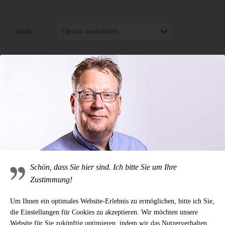
Größe
Sternzeichen
In den Warenkorb
Anhänger
SCHÜTZE
mit
ARTIKELNUMMER:
1713-11
Kette
Menge
Kategorien:
Anhänger
,
Sternzeichen
Schlagwörter:
Anhänger
Brillant
Silber
Silber 925
Sternzeichen
Schön, dass Sie hier sind. Ich bitte Sie um Ihre
Zusätzliche Information
Zustimmung!
Um Ihnen ein optimales Website-Erlebnis zu ermöglichen, bitte ich Sie,
Produktsicherheit
die Einstellungen für Cookies zu akzeptieren. Wir möchten unsere
Website für Sie zukünftig optimieren, indem wir das Nutzerverhalten