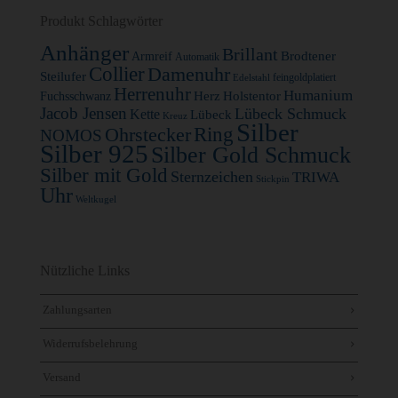
Produkt Schlagwörter
Anhänger
Brillant
Brodtener
Armreif
Automatik
Collier
Damenuhr
Steilufer
feingoldplatiert
Edelstahl
Herrenuhr
Humanium
Herz
Holstentor
Fuchsschwanz
Jacob Jensen
Lübeck Schmuck
Kette
Lübeck
Kreuz
Silber
Ohrstecker
Ring
NOMOS
Silber 925
Silber Gold Schmuck
Silber mit Gold
Sternzeichen
TRIWA
Stickpin
Uhr
Weltkugel
Nützliche Links
Zahlungsarten
Widerrufsbelehrung
Versand