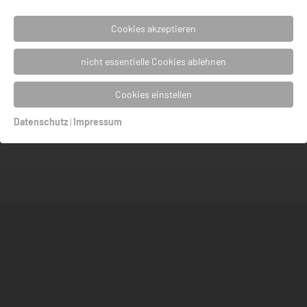
Trauringe
Cookies akzeptieren
Kleine Diamantkunde
nicht essentielle Cookies ablehnen
Cookies einstellen
Kontakt
Datenschutz
|
Impressum
Tel
04 51 - 7 24 32
info@daskleinekra.de