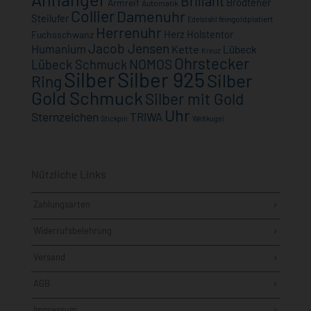
Brillant
Brodtener
Armreif
Automatik
Collier
Damenuhr
Steilufer
feingoldplatiert
Edelstahl
Herrenuhr
Herz
Holstentor
Fuchsschwanz
Jacob Jensen
Humanium
Kette
Lübeck
Kreuz
Ohrstecker
NOMOS
Lübeck Schmuck
Silber
Silber 925
Silber
Ring
Gold Schmuck
Silber mit Gold
Uhr
Sternzeichen
TRIWA
Stickpin
Weltkugel
Nützliche Links
Zahlungsarten
Widerrufsbelehrung
Versand
AGB
Impressum