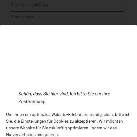
Silber Gold Kollektion
Sternzeichen
Stickpins
Uhren Jacob Jensen
Uhren NOMOS
Uhren TRIWA Humanium, Ocean Plastic, Non Violence
Aktuelle Beiträge
Schön, dass Sie hier sind. Ich bitte Sie um Ihre
Zustimmung!
Armreife von Claudia Hoppe
Um Ihnen ein optimales Website-Erlebnis zu ermöglichen, bitte ich
Uhren – Präzision am Handgelenk
Sie, die Einstellungen für Cookies zu akzeptieren. Wir möchten
unsere Website für Sie zukünftig optimieren, indem wir das
NIESSING Spannring
Nutzerverhalten analysieren.