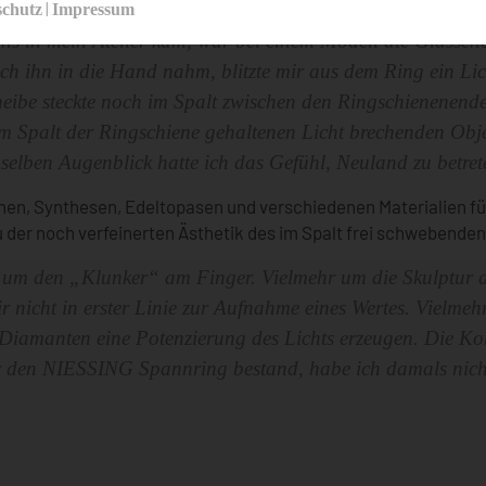
|
en unter Spannung gesetzt war und die Glasscheibe mit den
schutz
Impressum
ens in mein Atelier kam, war bei einem Modell die Glassch
ich ihn in die Hand nahm, blitzte mir aus dem Ring ein Lic
eibe steckte noch im Spalt zwischen den Ringschienenend
s im Spalt der Ringschiene gehaltenen Licht brechenden Obje
elben Augenblick hatte ich das Gefühl, Neuland zu betret
en, Synthesen, Edeltopasen und verschiedenen Materialien fü
der noch verfeinerten Ästhetik des im Spalt frei schwebenden 
t um den „Klunker“ am Finger. Vielmehr um die Skulptur 
 nicht in erster Linie zur Aufnahme eines Wertes. Vielmehr
n Diamanten eine Potenzierung des Lichts erzeugen. Die Ko
ür den NIESSING Spannring bestand, habe ich damals nich