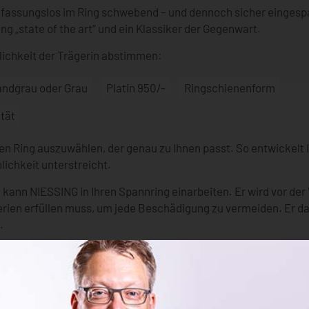
r fassungslos im Ring schwebend – und dennoch sicher eingesp
ng „state of the art“ und ein Klassiker der Gegenwart.
nlichkeit der Trägerin abstimmen:
andgrau oder Grau
Platin 950/-
Ringschienenform
ität
en Ring auszuwählen, der genau zu Ihnen passt. So entwickelt 
lichkeit unterstreicht.
 kann NIESSING in Ihren Spannring einarbeiten. Er wird vor de
erien erfüllen muss, um jede Beschädigung zu vermeiden. Er da
.
 sich nach der Größe des Brillanten. Bei NIESSING wird dann di
e zeigen wir Ihnen mit unserem Spannring System eine Fülle 
igen“ machen können.