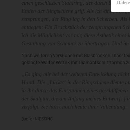
einen geschlitzten Stahlring, der durch Schmied
Daten
Enden der Ringschiene griff. Als ich eines Morg
zersprungen, der Ring lag in den Scherben. Als 
entgegen: Ein Bruchstück der zersprungenen Sch
ich die Möglichkeit vor mir, diese Ästhetik eine
Gestaltung von Schmuck zu übertragen. Und im s
Nach weiteren Versuchen mit Glasbrocken, Glasstein
gelangte Walter Wittek mit Diamantschliffformen zu 
„Es ging mir bei der weiteren Entwicklung nich
Hand. Die „Lücke“ in der Ringschiene diente mir
in ihr durch das Einspannen eines geschliffene
der Skulptur, die am Anfang meines Entwurfs f
verfolgt. Sie harrt noch heute ihrer Vollendung.
Quelle: NIESSING