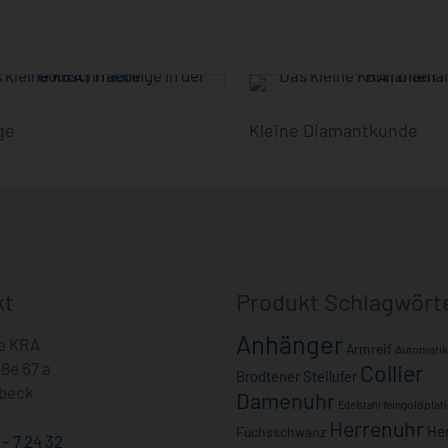
ge
Kleine Diamantkunde
kt
Produkt Schlagwört
Anhänger
ne KRA
Armreif
Automatik
ße 67 a
Collier
Brodtener Steilufer
beck
Damenuhr
feingoldplati
Edelstahl
Herrenuhr
He
Fuchsschwanz
 – 7 24 32