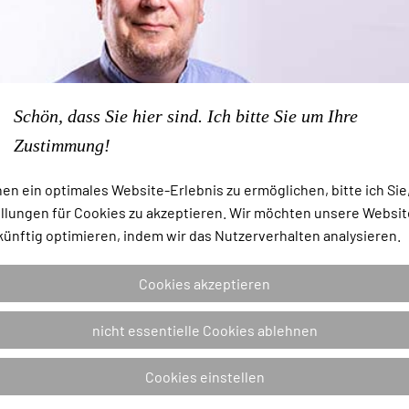
Schön, dass Sie hier sind. Ich bitte Sie um Ihre
Zustimmung!
en ein optimales Website-Erlebnis zu ermöglichen, bitte ich Sie,
llungen für Cookies zu akzeptieren. Wir möchten unsere Websit
künftig optimieren, indem wir das Nutzerverhalten analysieren.
, der den NIESSING Spannring erfund
Cookies akzeptieren
nicht essentielle Cookies ablehnen
r 1979 an Modellen für eine größere Skulptur. Es sollte 
Cookies einstellen
ing und eine Glasscheibe gegenseitig stabilisieren. Ich ve