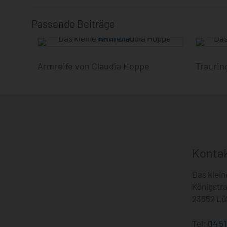
Passende Beiträge
Armreife von Claudia Hoppe
Traurin
Konta
Das klei
Königstra
23552 Lü
Tel:
04 51