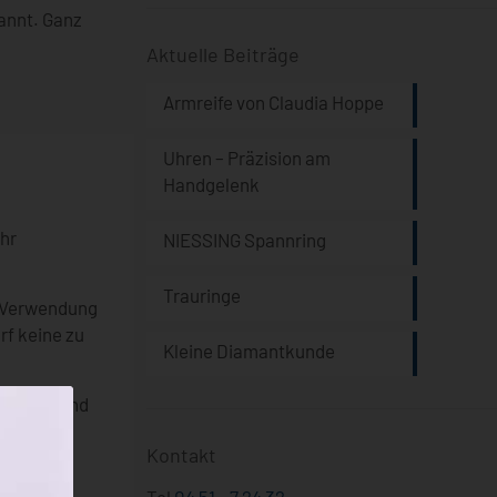
annt. Ganz
Aktuelle Beiträge
Armreife von Claudia Hoppe
Uhren – Präzision am
Handgelenk
Ihr
NIESSING Spannring
Trauringe
r Verwendung
rf keine zu
Kleine Diamantkunde
e Breite und
von
Kontakt