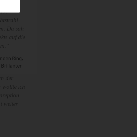
 freien
eibe
htstrahl
en. Da sah
kts auf die
en.“
r den Ring,
Brillanten.
an der
 wollte ich
nzeption
t weiter