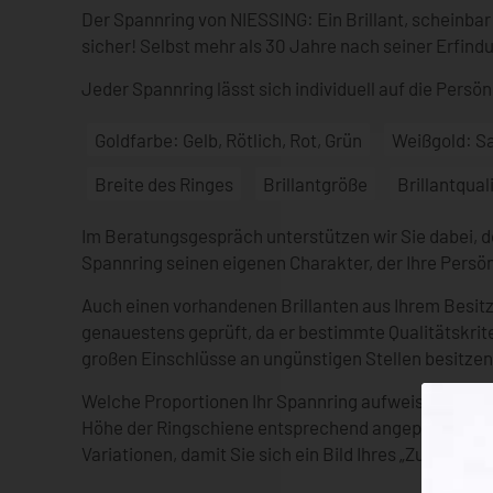
Der Spannring von NIESSING: Ein Brillant, scheinba
sicher! Selbst mehr als 30 Jahre nach seiner Erfindu
Jeder Spannring lässt sich individuell auf die Persö
Goldfarbe: Gelb, Rötlich, Rot, Grün
Weißgold: S
Breite des Ringes
Brillantgröße
Brillantqual
Im Beratungsgespräch unterstützen wir Sie dabei, d
Spannring seinen eigenen Charakter, der Ihre Persön
Auch einen vorhandenen Brillanten aus Ihrem Besitz
genauestens geprüft, da er bestimmte Qualitätskrit
großen Einschlüsse an ungünstigen Stellen besitzen
Welche Proportionen Ihr Spannring aufweist, richtet
Höhe der Ringschiene entsprechend angepasst. Gern
Variationen, damit Sie sich ein Bild Ihres „Zukünft