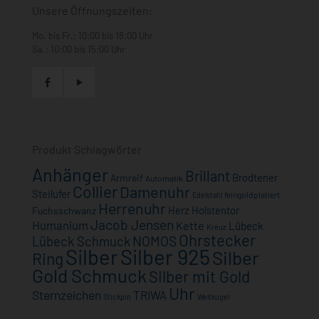
Unsere Öffnungszeiten:
Mo. bis Fr.: 10:00 bis 18:00 Uhr
Sa.: 10:00 bis 15:00 Uhr
Produkt Schlagwörter
Anhänger
Brillant
Brodtener
Armreif
Automatik
Collier
Damenuhr
Steilufer
feingoldplatiert
Edelstahl
Herrenuhr
Herz
Holstentor
Fuchsschwanz
Jacob Jensen
Humanium
Kette
Lübeck
Kreuz
Ohrstecker
NOMOS
Lübeck Schmuck
Silber
Silber 925
Silber
Ring
Gold Schmuck
Silber mit Gold
Uhr
Sternzeichen
TRIWA
Stickpin
Weltkugel