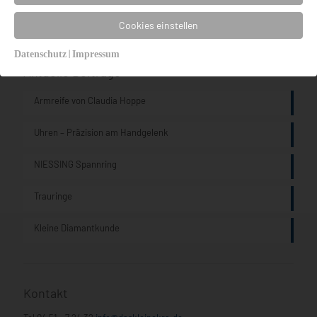
Uhren TRIWA Humanium, Ocean Plastic, Non Violence
Cookies einstellen
|
Datenschutz
Impressum
Aktuelle Beiträge
Armreife von Claudia Hoppe
Uhren – Präzision am Handgelenk
NIESSING Spannring
Trauringe
Kleine Diamantkunde
Kontakt