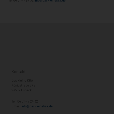
Tel
04 51 - 7 24 32
info@daskleinekra.de
Kontakt
Das kleine KRA
Königstraße 67 a
23552 Lübeck
Tel:
04 51 – 7 24 32
Email:
info@daskleinekra.de