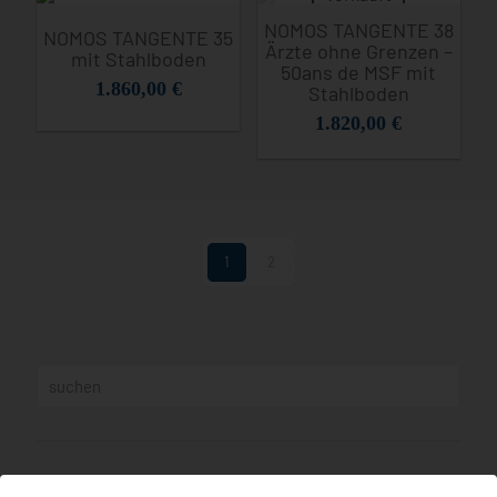
NOMOS TANGENTE 38
NOMOS TANGENTE 35
Ärzte ohne Grenzen –
mit Stahlboden
50ans de MSF mit
1.860,00
€
Stahlboden
1.820,00
€
1
2
Produktkategorien