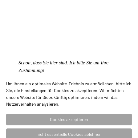
Anhänger
Armreife
Ketten
Lübeck Schmuck
Ohrstecker
Schön, dass Sie hier sind. Ich bitte Sie um Ihre
Ringe
Zustimmung!
Silber Gold Kollektion
Um Ihnen ein optimales Website-Erlebnis zu ermöglichen, bitte ich
Sie, die Einstellungen für Cookies zu akzeptieren. Wir möchten
Sternzeichen
unsere Website für Sie zukünftig optimieren, indem wir das
Nutzerverhalten analysieren.
Stickpins
Uhren Jacob Jensen
Cookies akzeptieren
Uhren NOMOS
nicht essentielle Cookies ablehnen