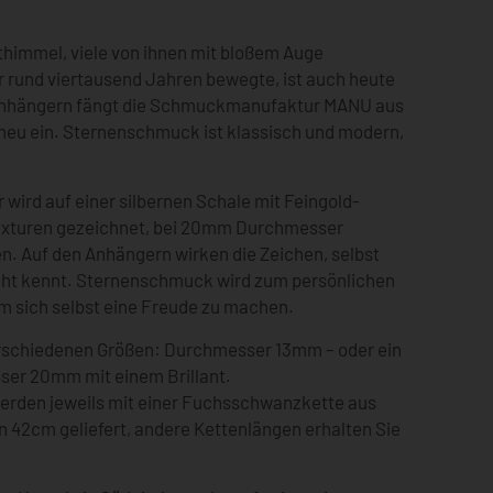
himmel, viele von ihnen mit bloßem Auge
 rund viertausend Jahren bewegte, ist auch heute
 Anhängern fängt die Schmuckmanufaktur MANU aus
neu ein. Sternenschmuck ist klassisch und modern,
 wird auf einer silbernen Schale mit Feingold-
exturen gezeichnet, bei 20mm Durchmesser
en. Auf den Anhängern wirken die Zeichen, selbst
ht kennt. Sternenschmuck wird zum persönlichen
m sich selbst eine Freude zu machen.
rschiedenen Größen: Durchmesser 13mm – oder ein
ser 20mm mit einem Brillant.
erden jeweils mit einer Fuchsschwanzkette aus
on 42cm geliefert, andere Kettenlängen erhalten Sie