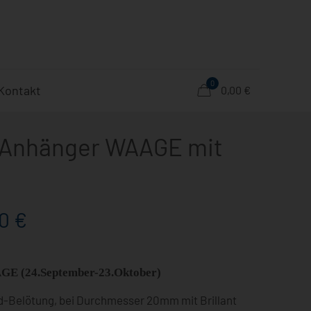
0
Kontakt
0,00 €
 Anhänger WAAGE mit
00
€
GE (24.September-23.Oktober)
ld-Belötung, bei Durchmesser 20mm mit Brillant