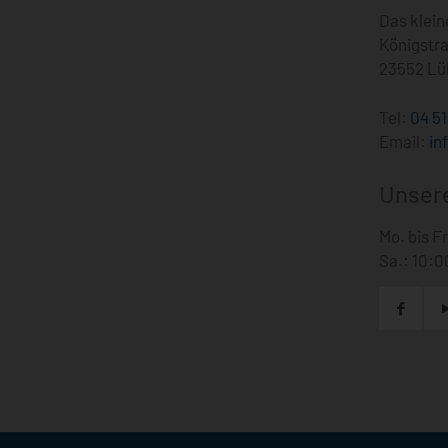
Das klei
Königstra
23552 Lü
Tel:
04 51
Email:
in
Unsere
Mo. bis F
Sa.: 10:0