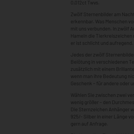
0,012ct Twvs.
Zwölf Sternenbilder am Nacht
erkennbar. Was Menschen vor
mit uns verbunden. In zwölf
Hameln die Tierkreiszeichen 
er ist schlicht und aufregend.
Jedes der zwölf Sternenbilder
Belötung in verschiedenen T
zusätzlich mit einem Brillant
wenn man ihre Bedeutung nic
Geschenk – für andere oder u
Wählen Sie zwischen zwei ve
wenig größer – den Durchmes
Die Sternzeichen Anhänger w
925/- Silber in einer Länge v
gern auf Anfrage.