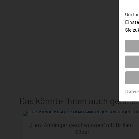
Um Ihn
Einste
Sie zu
Daten
Das könnte Ihnen auch gefalle
„Herz Anhänger geschwungen“ mit Brillant,
Silber