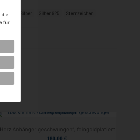
zeichen
rillant
Silber
Silber 925
Sternzeichen
 die
e für
„Herz Anhänger geschwungen“, feingoldplatiert
180,00
€