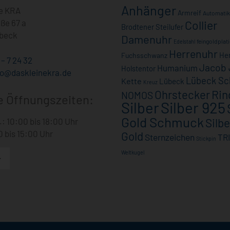
Anhänger
ne KRA
Armreif
Automatik
ße 67 a
Collier
Brodtener Steilufer
beck
Damenuhr
feingoldplati
Edelstahl
Herrenuhr
He
Fuchsschwanz
 – 7 24 32
Jacob 
Humanium
Holstentor
fo@daskleinekra.de
Lübeck S
Kette
Lübeck
Kreuz
Rin
Ohrstecker
NOMOS
 Öffnungszeiten:
Silber
Silber 925
Gold Schmuck
Silbe
r.: 10:00 bis 18:00 Uhr
0 bis 15:00 Uhr
Gold
Sternzeichen
TR
Stickpin
Weltkugel