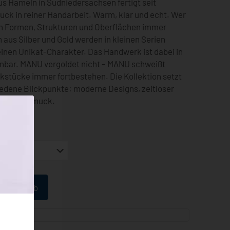
s Hameln in Südniedersachsen fertigt seit
k in reiner Handarbeit. Warm, klar und echt. Wer
 den Formen, Strukturen und Oberflächen immer
aus Silber und Gold werden in kleinen Serien
einen Unikat-Charakter. Das Handwerk ist dabei in
nbar. MANU vergoldet nicht – MANU schweißt
kstücke immer fortbestehen. Die Kollektion setzt
iedene Blickpunkte: moderne Designs, zeitloser
ternenschmuck.
 Warenkorb