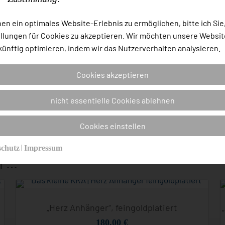
Kategorien:
Anhänger
,
Stern
Menge
Schlagwörter:
Anhänger
B
en ein optimales Website-Erlebnis zu ermöglichen, bitte ich Sie,
llungen für Cookies zu akzeptieren. Wir möchten unsere Websit
künftig optimieren, indem wir das Nutzerverhalten analysieren.
Zusätzliche Information
Cookies akzeptieren
Produktsicherheit
nicht essentielle Cookies ablehnen
Cookies einstellen
|
schutz
Impressum
n …
„Herz Anhänger“, feingoldplatiert
180,00
€