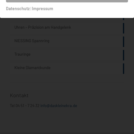
Aktuelle Beiträge
Datenschutz
|
Impressum
Armreife von Claudia Hoppe
Uhren – Präzision am Handgelenk
NIESSING Spannring
Trauringe
Kleine Diamantkunde
Kontakt
Tel
04 51 - 7 24 32
info@daskleinekra.de