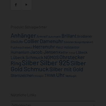
Produkt Schlagwörter
Anhänger
Brillant
Brodtener
Armreif
Automatik
Collier
Damenuhr
Steilufer
feingoldplatiert
Edelstahl
Herrenuhr
Herz
Holstentor
Fuchsschwanz
Jacob Jensen
Humanium
Kette
Lübeck
Kreuz
Ohrstecker
NOMOS
Lübeck Schmuck
Silber
Silber 925
Silber
Ring
Gold Schmuck
Silber mit Gold
Uhr
Sternzeichen
TRIWA
Stickpin
Weltkugel
Nützliche Links
Zahlungsarten