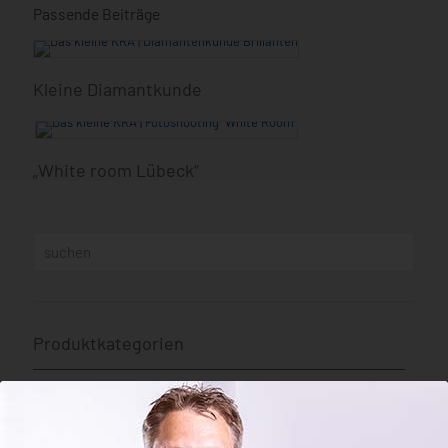
Passende Beiträge
Kleine Diamantkunde
„White room Lübeck“
Produktkategorien
Anhänger
Armreife