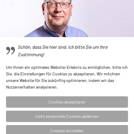
Ketten
Lübeck Schmuck
Ohrstecker
Ringe
Schön, dass Sie hier sind. Ich bitte Sie um Ihre
Silber Gold Kollektion
Zustimmung!
Sternzeichen
Um Ihnen ein optimales Website-Erlebnis zu ermöglichen, bitte ich
Stickpins
Sie, die Einstellungen für Cookies zu akzeptieren. Wir möchten
unsere Website für Sie zukünftig optimieren, indem wir das
Uhren Jacob Jensen
Nutzerverhalten analysieren.
Uhren NOMOS
Cookies akzeptieren
Uhren TRIWA Humanium, Ocean Plastic, Non Violence
nicht essentielle Cookies ablehnen
Cookies einstellen