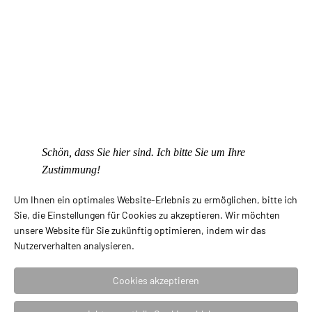
Produktkategorien
Anhänger
Armreife
Ketten
Lübeck Schmuck
Ohrstecker
Schön, dass Sie hier sind. Ich bitte Sie um Ihre
Zustimmung!
Ringe
Um Ihnen ein optimales Website-Erlebnis zu ermöglichen, bitte ich
Silber Gold Kollektion
Sie, die Einstellungen für Cookies zu akzeptieren. Wir möchten
Sternzeichen
unsere Website für Sie zukünftig optimieren, indem wir das
Nutzerverhalten analysieren.
Stickpins
Cookies akzeptieren
Uhren Jacob Jensen
Uhren NOMOS