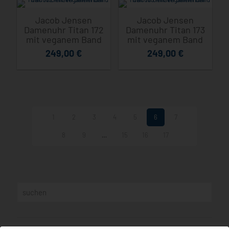
Jacob Jensen
Jacob Jensen
Damenuhr Titan 172
Damenuhr Titan 173
mit veganem Band
mit veganem Band
249,00
€
249,00
€
1
2
3
4
5
6
7
8
9
…
15
16
17