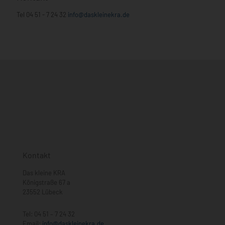
Tel
04 51 - 7 24 32
info@daskleinekra.de
Kontakt
Das kleine KRA
Königstraße 67 a
23552 Lübeck
Tel:
04 51 – 7 24 32
Email:
info@daskleinekra.de