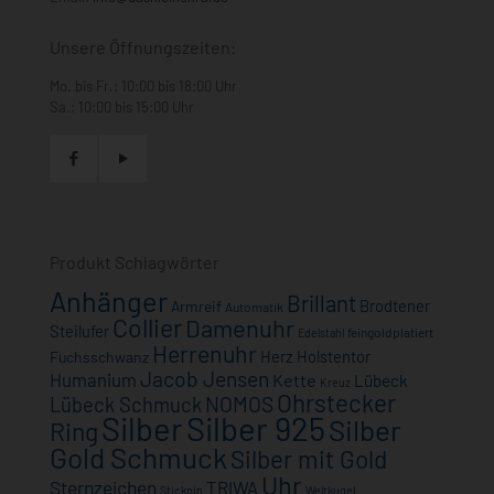
Unsere Öffnungszeiten:
Mo. bis Fr.: 10:00 bis 18:00 Uhr
Sa.: 10:00 bis 15:00 Uhr
Produkt Schlagwörter
Anhänger
Brillant
Brodtener
Armreif
Automatik
Collier
Damenuhr
Steilufer
feingoldplatiert
Edelstahl
Herrenuhr
Herz
Holstentor
Fuchsschwanz
Jacob Jensen
Humanium
Kette
Lübeck
Kreuz
Ohrstecker
NOMOS
Lübeck Schmuck
Silber
Silber 925
Silber
Ring
Gold Schmuck
Silber mit Gold
Uhr
Sternzeichen
TRIWA
Stickpin
Weltkugel