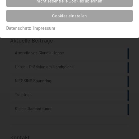
nicht essentielle Cookies ablehnen
Uhren TRIWA Humanium, Ocean Plastic, Non Violence
Cookies einstellen
Datenschutz
|
Impressum
Aktuelle Beiträge
Armreife von Claudia Hoppe
Uhren – Präzision am Handgelenk
NIESSING Spannring
Trauringe
Kleine Diamantkunde
Kontakt