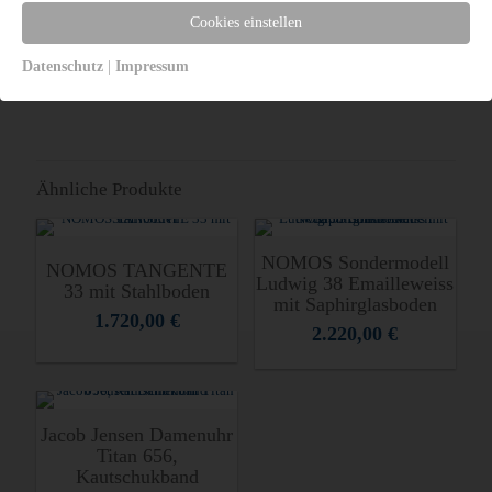
Cookies einstellen
Datenschutz
|
Impressum
Zusätzliche Information
Ähnliche Produkte
NOMOS Sondermodell
NOMOS TANGENTE
Ludwig 38 Emailleweiss
33 mit Stahlboden
mit Saphirglasboden
1.720,00
€
2.220,00
€
Jacob Jensen Damenuhr
Titan 656,
Kautschukband