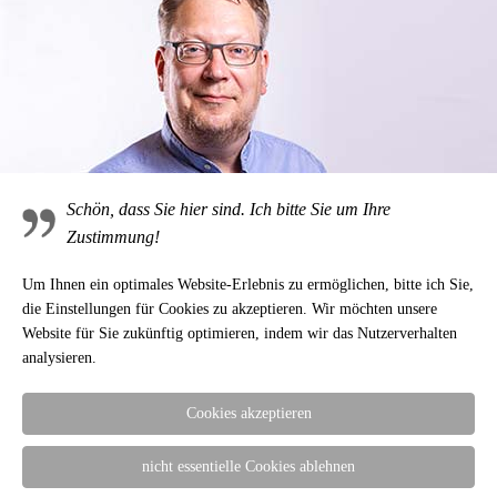
Die Einführung von KOSTER setzt einen neuen Maßstab
für TRIWA und betont Innovation, Design und Qualität in
der gesamten zukünftigen Kollektion – typisch
skandinavisch!
Wir liefern die Uhr in einer hochwertigen Verpackung, die
nachhaltig hergestellt wurde. Mit der Uhr liefern wir Ihnen
den internationalen 2-Jahresgarantieschein des
Uhrenherstellers TRIWA.
Schön, dass Sie hier sind. Ich bitte Sie um Ihre
Zustimmung!
Um Ihnen ein optimales Website-Erlebnis zu ermöglichen, bitte ich Sie,
TRIWA
In den Warenkorb
die Einstellungen für Cookies zu akzeptieren. Wir möchten unsere
Armbanduhr
KOSTER
Website für Sie zukünftig optimieren, indem wir das Nutzerverhalten
"Ocean
analysieren.
ARTIKELNUMMER:
4006
Plastic",
schwarzes
Kategorie:
Uhren TRIWA Humanium, Ocean Plastic, Non
Cookies akzeptieren
Zifferblatt
Violence
mit
Schlagwörter:
Damenuhr
Herrenuhr
Humanium
Textilband
nicht essentielle Cookies ablehnen
Menge
TRIWA
Uhr