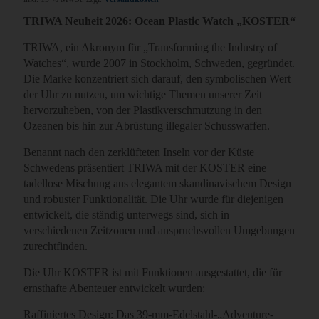
TRIWA Neuheit 2026: Ocean Plastic Watch „KOSTER“
TRIWA, ein Akronym für „Transforming the Industry of
Watches“, wurde 2007 in Stockholm, Schweden, gegründet.
Die Marke konzentriert sich darauf, den symbolischen Wert
der Uhr zu nutzen, um wichtige Themen unserer Zeit
hervorzuheben, von der Plastikverschmutzung in den
Ozeanen bis hin zur Abrüstung illegaler Schusswaffen.
Benannt nach den zerklüfteten Inseln vor der Küste
Schwedens präsentiert TRIWA mit der KOSTER eine
tadellose Mischung aus elegantem skandinavischem Design
und robuster Funktionalität. Die Uhr wurde für diejenigen
entwickelt, die ständig unterwegs sind, sich in
verschiedenen Zeitzonen und anspruchsvollen Umgebungen
zurechtfinden.
Die Uhr KOSTER ist mit Funktionen ausgestattet, die für
ernsthafte Abenteuer entwickelt wurden:
Raffiniertes Design: Das 39-mm-Edelstahl-„Adventure-