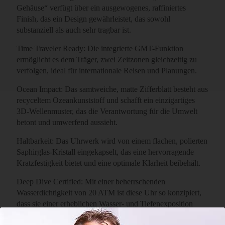
Gehäuse“ verfügt über ein ausgewogenes, raffiniertes
Finish, das ein Design gewährleistet, das sowohl
substanziell als auch sehr tragbar ist.
Time Traveler Ready: Die integrierte GMT-Funktion
ermöglicht es dem Träger, zwei Zeitzonen gleichzeitig zu
verfolgen, ideal für internationale Reisen und Planungen.
Ocean Impact: Das samtweiche, matte Zifferblatt besteht aus
recyceltem Ozeankunststoff und schafft ein einzigartiges
3D-Wellenmuster, das die Verantwortung für die Umwelt
betont und umwerfend aussieht.
Haltbarkeit: Das Uhrwerk wird von einem flachen, polierten
Saphirglas-Kristall eingekapselt, das eine hervorragende
Kratzfestigkeit bietet und eine optimale Klarheit beibehält.
Deep Dive Certified: Mit einer beherrschenden
Wasserdichtigkeit von 20 ATM ist diese Uhr so konzipiert,
dass sie einer erheblichen Wasser- und Tiefenexposition
standhält.