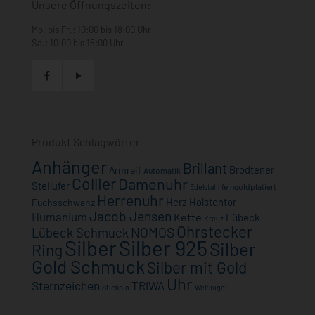
Unsere Öffnungszeiten:
Mo. bis Fr.: 10:00 bis 18:00 Uhr
Sa.: 10:00 bis 15:00 Uhr
Produkt Schlagwörter
Anhänger
Brillant
Brodtener
Armreif
Automatik
Collier
Damenuhr
Steilufer
feingoldplatiert
Edelstahl
Herrenuhr
Herz
Holstentor
Fuchsschwanz
Jacob Jensen
Humanium
Kette
Lübeck
Kreuz
Ohrstecker
NOMOS
Lübeck Schmuck
Silber
Silber 925
Silber
Ring
Gold Schmuck
Silber mit Gold
Uhr
Sternzeichen
TRIWA
Stickpin
Weltkugel