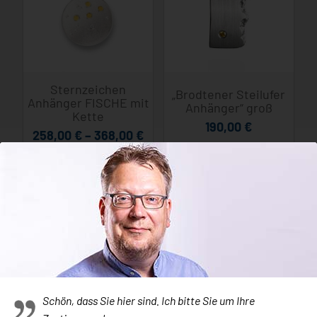
Sternzeichen
„Brodtener Steilufer
Anhänger FISCHE mit
Anhänger“ groß
Kette
190,00
€
258,00
€
–
368,00
€
Schön, dass Sie hier sind. Ich bitte Sie um Ihre