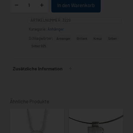
In den Warenkorb
Anhänger"
mit
Brillant,
ARTIKELNUMMER:
3229
Silber
Menge
Kategorie:
Anhänger
Schlagwörter:
Anhänger
Brillant
Kreuz
Silber
Silber 925
Zusätzliche Information
Ähnliche Produkte