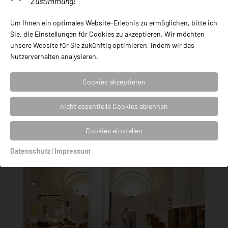
Zustimmung!
3D „Sieben Türme
Anhänger“
Um Ihnen ein optimales Website-Erlebnis zu ermöglichen, bitte ich
129,00
€
Sie, die Einstellungen für Cookies zu akzeptieren. Wir möchten
unsere Website für Sie zukünftig optimieren, indem wir das
Nutzerverhalten analysieren.
Cookies akzeptieren
nicht essentielle Cookies ablehnen
Cookies einstellen
Datenschutz
|
Impressum