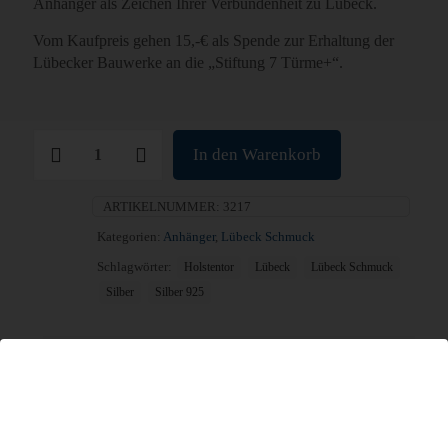
Anhänger als Zeichen Ihrer Verbundenheit zu Lübeck.
Vom Kaufpreis gehen 15,-€ als Spende zur Erhaltung der
Lübecker Bauwerke an die „Stiftung 7 Türme+“.
3D
In den Warenkorb
„Holstentor
Anhänger"
Menge
ARTIKELNUMMER:
3217
Kategorien:
Anhänger
,
Lübeck Schmuck
Schlagwörter:
Holstentor
Lübeck
Lübeck Schmuck
Silber
Silber 925
Zusätzliche Information