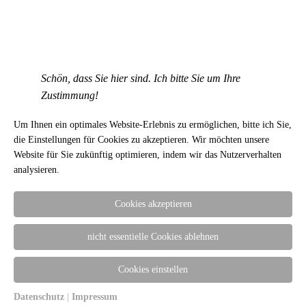
Ähnliche Produkte
„Brodtener Steilufer
„Herz Anhänger“ Silber
Schön, dass Sie hier sind. Ich bitte Sie um Ihre
Anhänger“ groß
mit Brillant
Zustimmung!
190,00
€
165,00
€
Um Ihnen ein optimales Website-Erlebnis zu ermöglichen, bitte ich Sie,
die Einstellungen für Cookies zu akzeptieren. Wir möchten unsere
Website für Sie zukünftig optimieren, indem wir das Nutzerverhalten
Schmuckwerk
analysieren.
WELTKUGEL Edelstahl
19 mm
Cookies akzeptieren
590,00
€
–
940,00
€
nicht essentielle Cookies ablehnen
Cookies einstellen
Datenschutz
|
Impressum