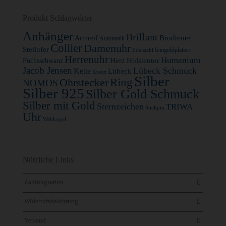
Produkt Schlagwörter
Anhänger
Brillant
Brodtener
Armreif
Automatik
Collier
Damenuhr
Steilufer
feingoldplatiert
Edelstahl
Herrenuhr
Humanium
Herz
Holstentor
Fuchsschwanz
Jacob Jensen
Lübeck Schmuck
Kette
Lübeck
Kreuz
Silber
Ohrstecker
Ring
NOMOS
Silber 925
Silber Gold Schmuck
Silber mit Gold
Sternzeichen
TRIWA
Stickpin
Uhr
Weltkugel
Nützliche Links
Zahlungsarten
Widerrufsbelehrung
Versand